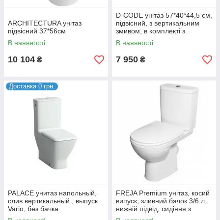
D-CODE унітаз 57*40*44,5 см,
ARCHITECTURA унітаз
підвісний, з вертикальним
підвісний 37*56см
змивом, в комплекті з
сидінням slow-closing
В наявності
В наявності
10 104
7 950
₴
₴
Доставка 0 грн.
PALACE унитаз напольный,
FREJA Premium унітаз, косий
слив вертикальный , выпуск
випуск, зливний бачок 3/6 л,
Vario, без бачка
нижній підвід, сидіння з
кришкою Duroplast Soft-close