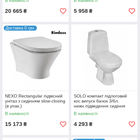
В наявності
В наявності
20 665
5 958
₴
₴
Доставка 0 грн.
NEXO Rectangular підвісний
SOLO компакт підлоговий
унітаз з сидінням slow-closing
кос.випуск бачок 3/6л.
(в упак.)
нижн.підведення сидіння
м'яке (укр.)
В наявності
В наявності
15 173
4 293
₴
₴