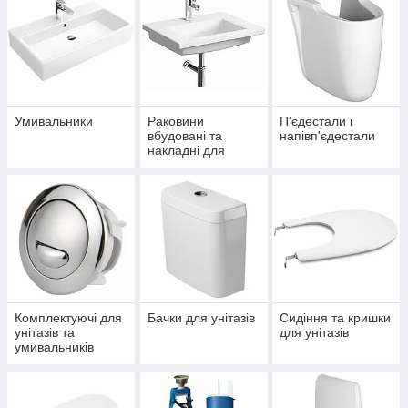
Умивальники
Раковини
П'єдестали і
вбудовані та
напівп'єдестали
накладні для
ванної кімнати
Комплектуючі для
Бачки для унітазів
Сидіння та кришки
унітазів та
для унітазів
умивальників