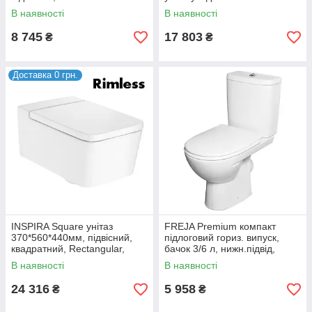
сидінням з автомат.
В наявності
В наявності
закриванням
8 745
17 803
₴
₴
Доставка 0 грн.
INSPIRA Square унітаз
FREJA Premium компакт
370*560*440мм, підвісний,
підлоговий гориз. випуск,
квадратний, Rectangular,
бачок 3/6 л, нижн.підвід,
горизонтальний випуск
сидіння з кришкою Duroplast
В наявності
В наявності
24 316
5 958
₴
₴