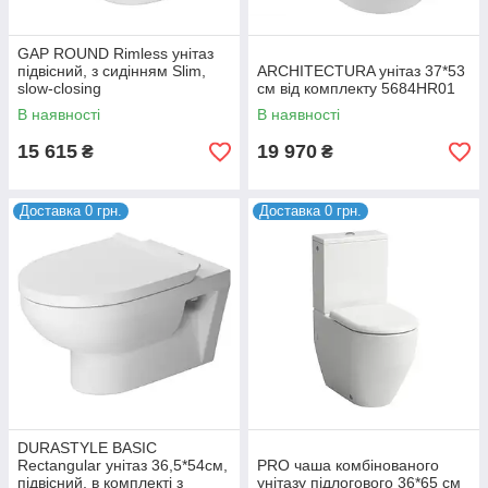
GAP ROUND Rimless унітаз
підвісний, з сидінням Slim,
ARCHITECTURA унітаз 37*53
slow-closing
см від комплекту 5684HR01
В наявності
В наявності
15 615
19 970
₴
₴
Доставка 0 грн.
Доставка 0 грн.
DURASTYLE BASIC
Rectangular унітаз 36,5*54см,
PRO чаша комбінованого
підвісний, в комплекті з
унітазу підлогового 36*65 см