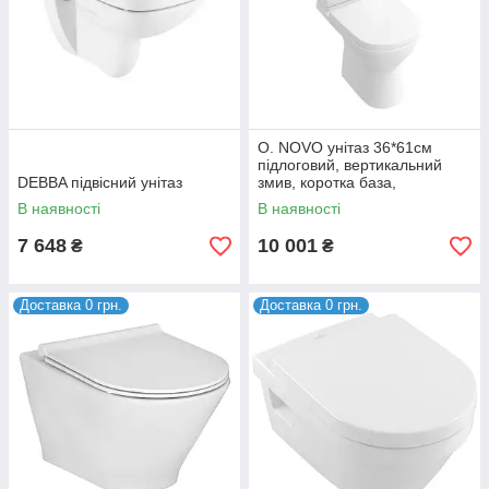
O. NOVO унітаз 36*61см
підлоговий, вертикальний
DEBBA підвісний унітаз
змив, коротка база,
горизонтальний випуск, колір
В наявності
В наявності
білий альпін
7 648
10 001
₴
₴
Доставка 0 грн.
Доставка 0 грн.