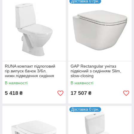
Доставка 0 грн.
RUNA компакт підлоговий
GAP Rectangular унітаз
гір.випуск бачок 3/6л.
підвісний з сидінням Slim,
нижн.підведення сидіння
slow-closing
тверде (укр.)
В наявності
В наявності
5 418
17 507
₴
₴
Доставка 0 грн.