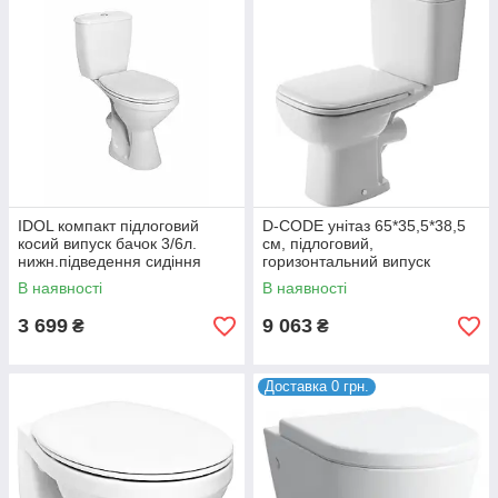
IDOL компакт підлоговий
D-CODE унітаз 65*35,5*38,5
косий випуск бачок 3/6л.
см, підлоговий,
нижн.підведення сидіння
горизонтальний випуск
м'яке (укр.)
В наявності
В наявності
3 699
9 063
₴
₴
Доставка 0 грн.