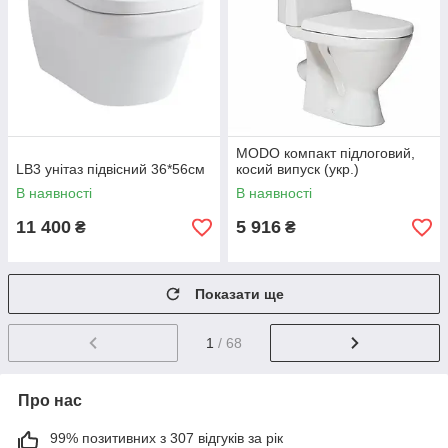
MODO компакт підлоговий,
LB3 унітаз підвісний 36*56см
косий випуск (укр.)
В наявності
В наявності
11 400
5 916
₴
₴
Показати ще
1
/ 68
Про нас
99% позитивних з 307 відгуків за рік