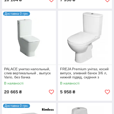
Доставка 0 грн.
PALACE унитаз напольный,
FREJA Premium унітаз, косий
слив вертикальный , выпуск
випуск, зливний бачок 3/6 л,
Vario, без бачка
нижній підвід, сидіння з
кришкою Duroplast Soft-close
В наявності
В наявності
20 665
5 958
₴
₴
Доставка 0 грн.