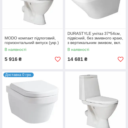
DURASTYLE унітаз 37*54см,
MODO компакт підлоговий,
підвісний, без змивного краю,
горизонтальний випуск (укр.)
з вертикальним змивом, вкл.
кріплення Durafix
В наявності
В наявності
5 916
14 681
₴
₴
Доставка 0 грн.