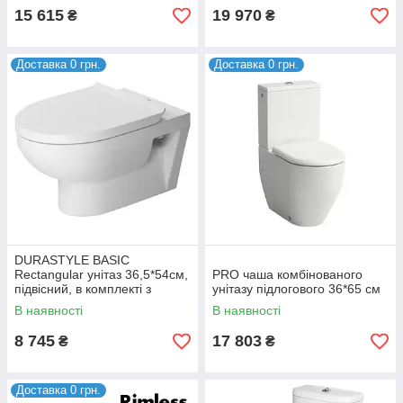
15 615
19 970
₴
₴
Доставка 0 грн.
Доставка 0 грн.
DURASTYLE BASIC
Rectangular унітаз 36,5*54см,
PRO чаша комбінованого
підвісний, в комплекті з
унітазу підлогового 36*65 см
сидінням з автомат.
В наявності
В наявності
закриванням
8 745
17 803
₴
₴
Доставка 0 грн.