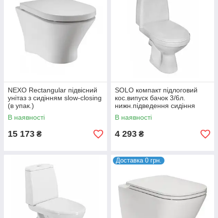
NEXO Rectangular підвісний
SOLO компакт підлоговий
унітаз з сидінням slow-closing
кос.випуск бачок 3/6л.
(в упак.)
нижн.підведення сидіння
м'яке (укр.)
В наявності
В наявності
15 173
4 293
₴
₴
Доставка 0 грн.