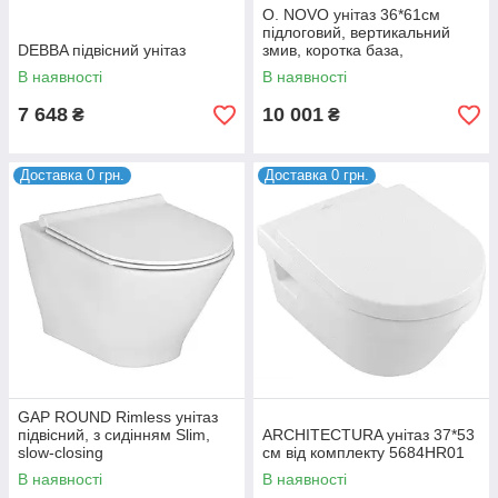
O. NOVO унітаз 36*61см
підлоговий, вертикальний
DEBBA підвісний унітаз
змив, коротка база,
горизонтальний випуск, колір
В наявності
В наявності
білий альпін
7 648
10 001
₴
₴
Доставка 0 грн.
Доставка 0 грн.
GAP ROUND Rimless унітаз
підвісний, з сидінням Slim,
ARCHITECTURA унітаз 37*53
slow-closing
см від комплекту 5684HR01
В наявності
В наявності