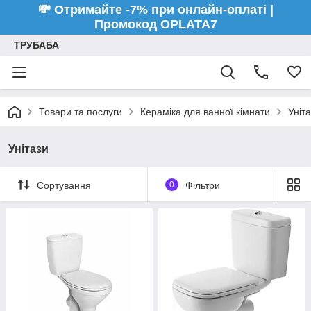
💸 Отримайте -7% при онлайн-оплаті |
Промокод OPLATA7
ТРУБАБА
Товари та послуги
Кераміка для ванної кімнати
Уніт
Унітази
Сортування
0
Фільтри