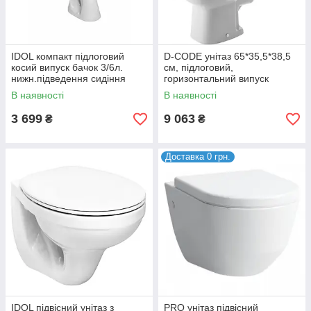
IDOL компакт підлоговий
D-CODE унітаз 65*35,5*38,5
косий випуск бачок 3/6л.
см, підлоговий,
нижн.підведення сидіння
горизонтальний випуск
м'яке (укр.)
В наявності
В наявності
3 699
9 063
₴
₴
Доставка 0 грн.
IDOL підвісний унітаз з
PRO унітаз підвісний