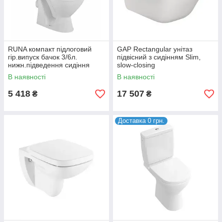
RUNA компакт підлоговий
GAP Rectangular унітаз
гір.випуск бачок 3/6л.
підвісний з сидінням Slim,
нижн.підведення сидіння
slow-closing
тверде (укр.)
В наявності
В наявності
5 418
17 507
₴
₴
Доставка 0 грн.