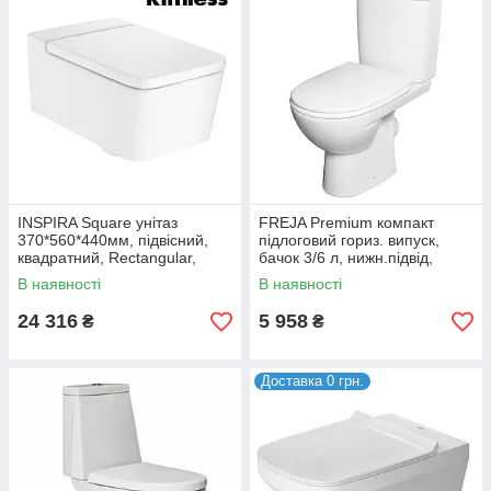
INSPIRA Square унітаз
FREJA Premium компакт
370*560*440мм, підвісний,
підлоговий гориз. випуск,
квадратний, Rectangular,
бачок 3/6 л, нижн.підвід,
горизонтальний випуск
сидіння з кришкою Duroplast
В наявності
В наявності
24 316
5 958
₴
₴
Доставка 0 грн.