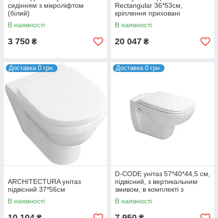
сидінням з мікроліфтом
Rectangular 36*53см,
(білий)
кріплення приховані
В наявності
В наявності
3 750
20 047
₴
₴
Доставка 0 грн.
Доставка 0 грн.
D-CODE унітаз 57*40*44,5 см,
ARCHITECTURA унітаз
підвісний, з вертикальним
підвісний 37*56см
змивом, в комплекті з
сидінням slow-closing
В наявності
В наявності
10 104
7 950
₴
₴