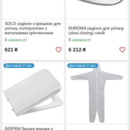
SOLO сидіння з кришкою для
унітазу поліпропілен з
KHROMA сидіння для унітазу
металевими кріпленнями
(slow-closing) синій
(укр)
В наявності
В наявності
621
6 212
₴
₴
Доставка 0 грн.
Доставка 0 грн.
INSPIRA Square кришка з