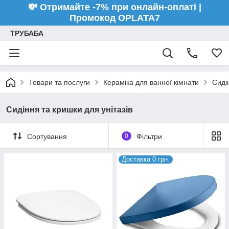
💸 Отримайте -7% при онлайн-оплаті |
Промокод OPLATA7
ТРУБАБА
Товари та послуги
Кераміка для ванної кімнати
Сиді
Сидіння та кришки для унітазів
Сортування
0
Фільтри
Доставка 0 грн.