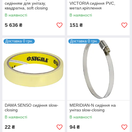
сидінням для унітазу,
VICTORIA сидіння PVC,
квадратна, soft closing
метал.кріплення
В наявності
В наявності
5 636
151
₴
₴
Доставка 0 грн.
Доставка 0 грн.
DAMA SENSO сидіння slow-
MERIDIAN-N сидіння на
closing
унітаз slow-closing
В наявності
В наявності
22
94
₴
₴