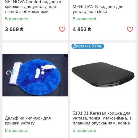
SELNOVA Comfort сидіння з
кришкою для унітазу, для
MERIDIAN-N сидіння для
людей з обмеженими
унітазу, soft close
можливостями, кріплення
В наявності
В наявності
зверху,
3 669
4 853
₴
₴
Доставка 0 грн.
5191 31 Kerasan кришка для
Дельфіни килимок для
унітаза, тонка. легкознімна, з
кришки унітазу
плавним опусканням, чорна
матова
В наявності
В наявності