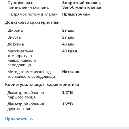
Функціональне
Зворотний клапан,
призначення клапана
Запобіжний клапан
Напрямок потоку в клапані
Прямоточний
Додаткові характеристики
Ширина
27 мм
Висота
27 мм
Довжина
46 мм
Максимальна
40 град.
температура
навколишнього
середовища
Метод герметизації від
Натяжна
зовнішнього середовища
Користувальницькі характеристики
Діаметр різьблення
1/2"В
першого торця
Діаметр різьблення
1/2"В
другого торця
Приховати