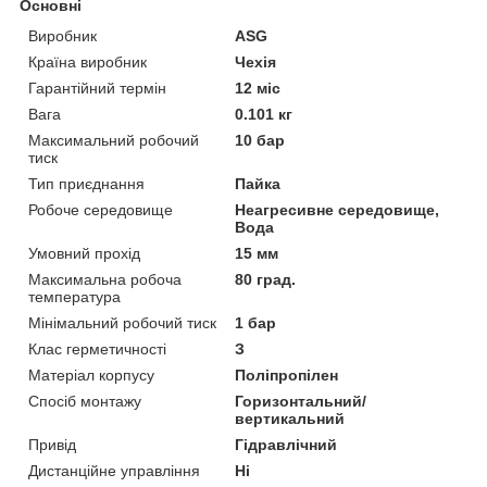
Основні
Виробник
ASG
Країна виробник
Чехія
Гарантійний термін
12 міс
Вага
0.101 кг
Максимальний робочий
10 бар
тиск
Тип приєднання
Пайка
Робоче середовище
Неагресивне середовище,
Вода
Умовний прохід
15 мм
Максимальна робоча
80 град.
температура
Мінімальний робочий тиск
1 бар
Клас герметичності
З
Матеріал корпусу
Поліпропілен
Спосіб монтажу
Горизонтальний/
вертикальний
Привід
Гідравлічний
Дистанційне управління
Ні