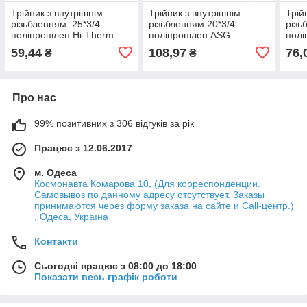
Трійник з внутрішнім
Трійник з внутрішнім
Трій
різьбленням. 25*3/4
різьбленням 20*3/4'
різь
поліпропілен Hi-Therm
поліпропілен ASG
полі
59,44
108,97
76,
₴
₴
Про нас
99% позитивних з 306 відгуків за рік
Працює з 12.06.2017
м. Одеса
Космонавта Комарова 10, (Для корреспонденции.
Самовывоз по данному адресу отсутствует. Заказы
принимаются через форму заказа на сайте и Call-центр.)
, Одеса, Україна
Контакти
Сьогодні працює з 08:00 до 18:00
Показати весь графік роботи