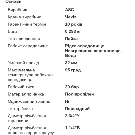
Основні
Виробник
ASG
Країна виробник
Чехія
Гарантійний термін
10 років
Вага
0.293 кг
Тип приєднання
Пайка
Робоче середовище
Рідке середовище,
Неагресивне середовище,
Вода
Умовний прохід
32 мм
Максимальна
95 град.
температура робочого
середовища
Робочий тиск
20 бар
Матеріал трійника
Поліпропілен
Оцинкований трійник
Ні
Тип трійника
Перехідний
Діаметр різьблення
2 3/4"У
горловини
Діаметр різьблення
1 1/4"В
першого торця корпусу