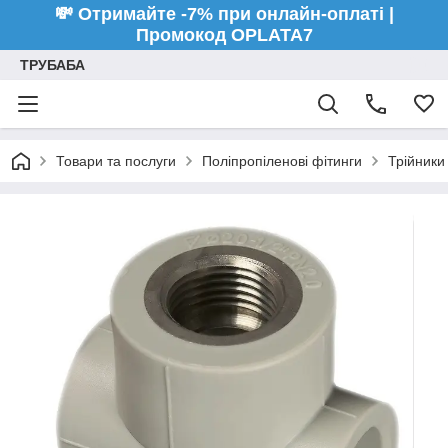
💸 Отримайте -7% при онлайн-оплаті |
Промокод OPLATA7
ТРУБАБА
Товари та послуги
Поліпропіленові фітинги
Трійники