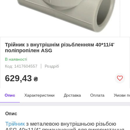
Трійник з внутрішнім різьбленням 40*11/4'
поліпропілен ASG
В наявності
Код: 1417604557
Роздріб
629,43
₴
Опис
Характеристики
Доставка
Оплата
Умови п
Опис
Трійник
з металевою внутрішньою різьбою
ASG 40х11/4" призначений для використання