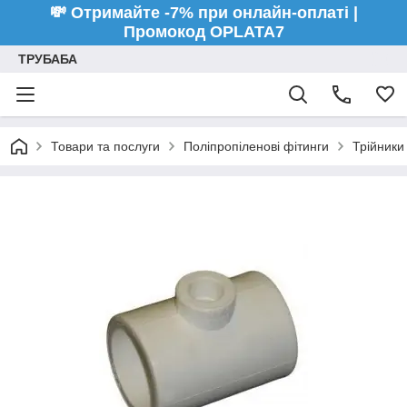
💸 Отримайте -7% при онлайн-оплаті |
Промокод OPLATA7
ТРУБАБА
Товари та послуги
Поліпропіленові фітинги
Трійники