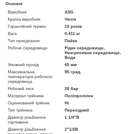
Основні
Виробник
ASG
Країна виробник
Чехія
Гарантійний термін
10 років
Вага
0.411 кг
Тип приєднання
Пайка
Робоче середовище
Рідке середовище,
Неагресивне середовище,
Вода
Умовний прохід
65 мм
Максимальна
95 град.
температура робочого
середовища
Робочий тиск
20 бар
Матеріал трійника
Поліпропілен
Оцинкований трійник
Ні
Тип трійника
Перехідний
Діаметр різьблення
1 1/4"В
горловини
Діаметр різьблення
2"1/2В
першого торця корпусу