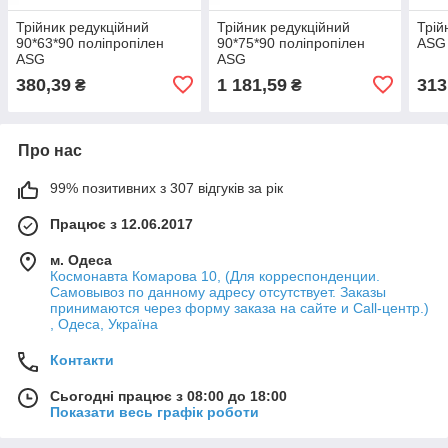
Трійник редукційний
Трійник редукційний
Трій
90*63*90 поліпропілен
90*75*90 поліпропілен
ASG
ASG
ASG
380,39
1 181,59
313
₴
₴
Про нас
99% позитивних з 307 відгуків за рік
Працює з 12.06.2017
м. Одеса
Космонавта Комарова 10, (Для корреспонденции.
Самовывоз по данному адресу отсутствует. Заказы
принимаются через форму заказа на сайте и Call-центр.)
, Одеса, Україна
Контакти
Сьогодні працює з 08:00 до 18:00
Показати весь графік роботи