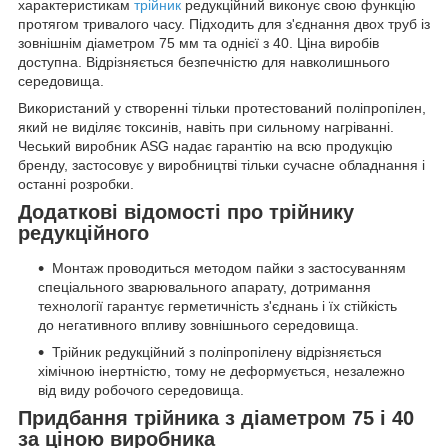
характеристикам
трійник
редукційний виконує свою функцію
протягом тривалого часу. Підходить для з'єднання двох труб із
зовнішнім діаметром 75 мм та однієї з 40. Ціна виробів
доступна. Відрізняється безпечністю для навколишнього
середовища.
Використаний у створенні тільки протестований поліпропілен,
який не виділяє токсинів, навіть при сильному нагріванні.
Чеський виробник ASG надає гарантію на всю продукцію
бренду, застосовує у виробництві тільки сучасне обладнання і
останні розробки.
Додаткові відомості про трійнику
редукційного
Монтаж проводиться методом пайки з застосуванням
спеціального зварювального апарату, дотримання
технології гарантує герметичність з'єднань і їх стійкість
до негативного впливу зовнішнього середовища.
Трійник редукційний з поліпропілену відрізняється
хімічною інертністю, тому не деформується, незалежно
від виду робочого середовища.
Придбання трійника з діаметром 75 і 40
за ціною виробника