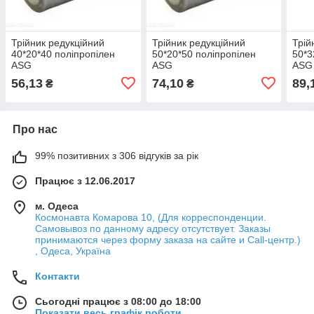
Трійник редукційний
Трійник редукційний
Трій
40*20*40 поліпропілен
50*20*50 поліпропілен
50*3
ASG
ASG
ASG
56,13
74,10
89,
₴
₴
Про нас
99% позитивних з 306 відгуків за рік
Працює з 12.06.2017
м. Одеса
Космонавта Комарова 10, (Для корреспонденции.
Самовывоз по данному адресу отсутствует. Заказы
принимаются через форму заказа на сайте и Call-центр.)
, Одеса, Україна
Контакти
Сьогодні працює з 08:00 до 18:00
Показати весь графік роботи