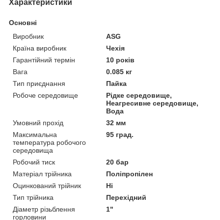
Характеристики
Основні
Виробник
ASG
Країна виробник
Чехія
Гарантійний термін
10 років
Вага
0.085 кг
Тип приєднання
Пайка
Робоче середовище
Рідке середовище,
Неагресивне середовище,
Вода
Умовний прохід
32 мм
Максимальна
95 град.
температура робочого
середовища
Робочий тиск
20 бар
Матеріал трійника
Поліпропілен
Оцинкований трійник
Ні
Тип трійника
Перехідний
Діаметр різьблення
1"
горловини