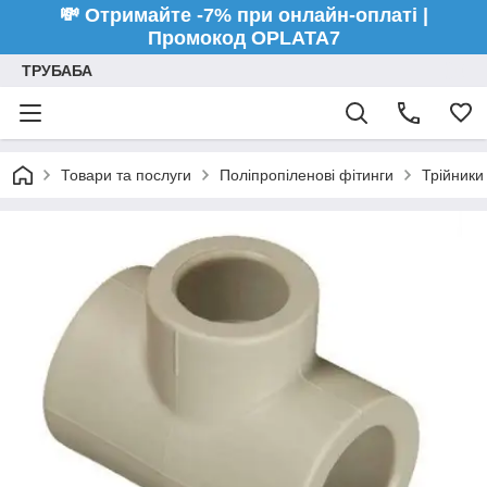
💸 Отримайте -7% при онлайн-оплаті |
Промокод OPLATA7
ТРУБАБА
Товари та послуги
Поліпропіленові фітинги
Трійники