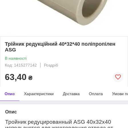
Трійник редукційний 40*32*40 поліпропілен
ASG
В наявності
Код: 1415277142
Роздріб
63,40
₴
Опис
Характеристики
Доставка
Оплата
Умови п
Опис
Тройник редуцированный ASG 40х32х40
используется для изготовления отвода от