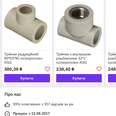
Трійник редукційний
Трійник з внутрішнім
Трій
90*63*90 поліпропілен
різьбленням 32*1'
різь
ASG
поліпропілен ASG
полі
380,39
238,40
248
₴
₴
Купити
Купити
Про нас
99% позитивних з 307 відгуків за рік
Працює з 12.06.2017