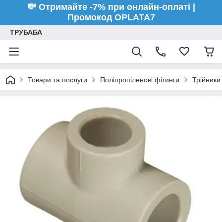
💸 Отримайте -7% при онлайн-оплаті |
Промокод OPLATA7
ТРУБАБА
Товари та послуги
Поліпропіленові фітинги
Трійники