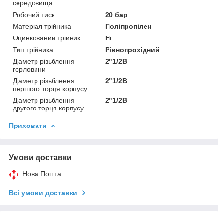
середовища
Робочий тиск
20 бар
Матеріал трійника
Поліпропілен
Оцинкований трійник
Ні
Тип трійника
Рівнопрохідний
Діаметр різьблення
2"1/2В
горловини
Діаметр різьблення
2"1/2В
першого торця корпусу
Діаметр різьблення
2"1/2В
другого торця корпусу
Приховати
Умови доставки
Нова Пошта
Всі умови доставки