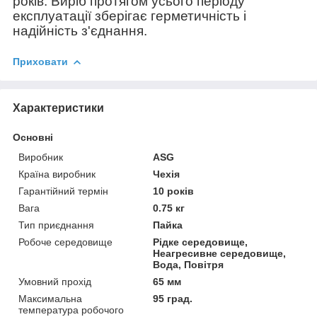
років. Виріб протягом усього періоду
експлуатації зберігає герметичність і
надійність з'єднання.
Приховати
Характеристики
Основні
Виробник
ASG
Країна виробник
Чехія
Гарантійний термін
10 років
Вага
0.75 кг
Тип приєднання
Пайка
Робоче середовище
Рідке середовище,
Неагресивне середовище,
Вода, Повітря
Умовний прохід
65 мм
Максимальна
95 град.
температура робочого