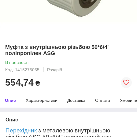
Муфта з внутрішньою різьбою 50*6/4'
поліпропілен ASG
В наявності
Код: 1415275065
Роздріб
554,74
₴
Опис
Характеристики
Доставка
Оплата
Умови п
Опис
Перехідник
з металевою внутрішньою
різьбою ASG 50х6/4" призначений для