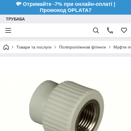
💸 Отримайте -7% при онлайн-оплаті |
Промокод OPLATA7
ТРУБАБА
Товари та послуги
Поліпропіленові фітинги
Муфти по