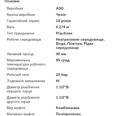
Основні
Виробник
ASG
Країна виробник
Чехія
Гарантійний термін
10 років
Вага
0.274 кг
Тип приєднання
Різьбове
Робоче середовище
Неагресивне середовище,
Вода, Повітря, Рідке
середовище
Умовний прохід
40 мм
Максимальна
95 град.
температура робочого
середовища
Робочий тиск
20 бар
З'єднання американка
Ні
Діаметр різьблення
1 1/2"В
першого торця
Діаметр різьблення
1 1/2"В
другого торця
Вид муфти
Комбінована
Матеріал муфти
Поліпропілен