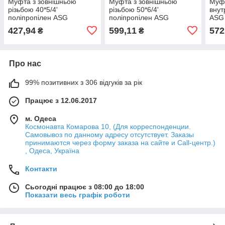
Муфта з зовнішньою
Муфта з зовнішньою
Муфт
різьбою 40*5/4'
різьбою 50*6/4'
внут
поліпропілен ASG
поліпропілен ASG
ASG
427,94
599,11
572
₴
₴
Про нас
99% позитивних з 306 відгуків за рік
Працює з 12.06.2017
м. Одеса
Космонавта Комарова 10, (Для корреспонденции.
Самовывоз по данному адресу отсутствует. Заказы
принимаются через форму заказа на сайте и Call-центр.)
, Одеса, Україна
Контакти
Сьогодні працює з 08:00 до 18:00
Показати весь графік роботи