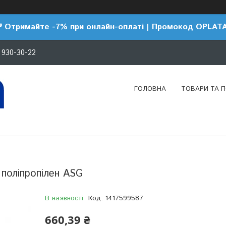
 Отримайте -7% при онлайн-оплаті | Промокод OPLAT
 930-30-22
ГОЛОВНА
ТОВАРИ ТА 
 поліпропілен ASG
В наявності
Код:
1417599587
660,39 ₴