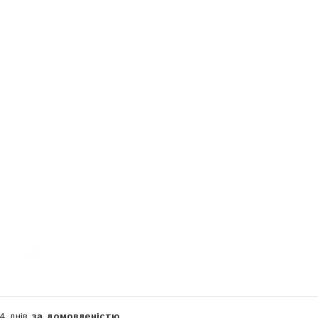
Компанія тимчасово не приймає замовлення
14 днів
за домовленістю