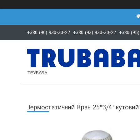

+380 (96) 930-30-22
+380 (93) 930-30-22
+380 (95)
ТРУБАБА
Термостатичний Кран 25*3/4' кутовий