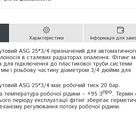
Характеристики
Інформація для зам
утовий ASG 25*3/4 призначений для автоматичног
лоносія в сталевих радіаторах опалення. Фітинг м
а для підключення до пластикової труби системи
мм і різьбову частину діаметром 3/4 дюйми для
.
утовий ASG 25*3/4 має робочий тиск 20 бар.
про
 температура робочої рідини – +95 З
. Термін
ього періоду експлуатації фітінг зберігає герметич
механізму регулювання потоку робочої рідини.