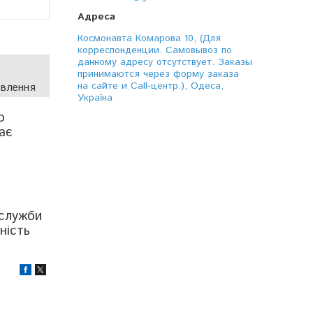
Космонавта Комарова 10, (Для
корреспонденции. Самовывоз по
данному адресу отсутствует. Заказы
принимаются через форму заказа
на сайте и Call-центр.), Одеса,
овлення
Україна
о
ає
 служби
ність