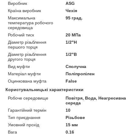
Виробник
ASG
Країна виробник
Чехія
Максимальна
95 град.
температура робочого
середовища
Робочий тиск
20 МПа
Діаметр різьблення
1/2"Н
першого торця
Діаметр різьблення
1/2"В
другого торця
Вид муфти
Сполучна
Матеріал муфти
Поліпропілен
Оцинкована муфта
False
Користувальницькі характеристики
Робоче середовище
Повітря, Вода, Неагресивна
середа
Гарантійний термін
10
Тип приєднання
Різьбове
Умовний прохід
15 мм
Вага
0.16