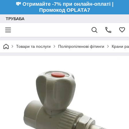
💸 Отримайте -7% при онлайн-оплаті |
Промокод OPLATA7
ТРУБАБА
Товари та послуги
Поліпропіленові фітинги
Крани ра