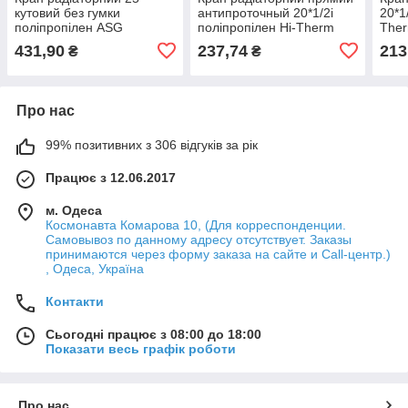
кутовий без гумки
антипроточный 20*1/2і
20*1
поліпропілен ASG
поліпропілен Hi-Therm
The
431,90
237,74
213
₴
₴
Про нас
99% позитивних з 306 відгуків за рік
Працює з 12.06.2017
м. Одеса
Космонавта Комарова 10, (Для корреспонденции.
Самовывоз по данному адресу отсутствует. Заказы
принимаются через форму заказа на сайте и Call-центр.)
, Одеса, Україна
Контакти
Сьогодні працює з 08:00 до 18:00
Показати весь графік роботи
Про нас