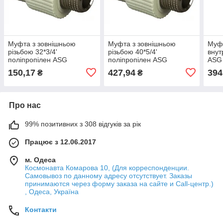
Муфта з зовнішньою
Муфта з зовнішньою
Муфт
різьбою 32*3/4'
різьбою 40*5/4'
внут
поліпропілен ASG
поліпропілен ASG
ASG
150,17
427,94
394
₴
₴
Про нас
99% позитивних з 308 відгуків за рік
Працює з 12.06.2017
м. Одеса
Космонавта Комарова 10, (Для корреспонденции.
Самовывоз по данному адресу отсутствует. Заказы
принимаются через форму заказа на сайте и Call-центр.)
, Одеса, Україна
Контакти