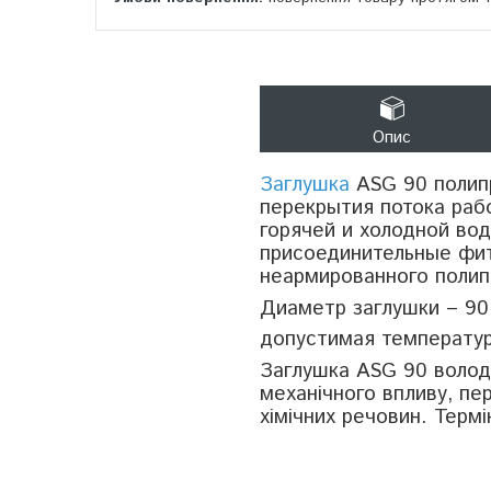
Опис
Заглушка
ASG 90 полип
перекрытия потока раб
горячей и холодной во
присоединительные фит
неармированного полип
Диаметр заглушки – 90
допустимая температур
Заглушка ASG 90 володі
механічного впливу, пе
хімічних речовин. Термі