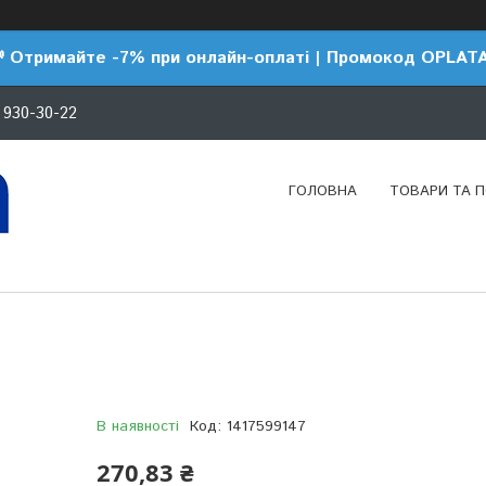
 Отримайте -7% при онлайн-оплаті | Промокод OPLAT
 930-30-22
ГОЛОВНА
ТОВАРИ ТА 
В наявності
Код:
1417599147
270,83 ₴