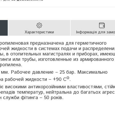
Характеристики
Інформація для зам
ропиленовая предназначена для герметичного
очей жидкости в системах подачи и распределени
ды, в отопительных магистралях и приборах, имею
инги или трубы, изготовленные из армированного
ропилена.
 мм. Рабочее давление – 25 бар. Максимально
о
а рабочей жидкости – +90 С
.
є високими антикорозійними властивостями, стій
репадів температур, нейтральна до багатьох агре
н служби фітинга – 50 років.