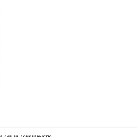
Компанія тимчасово не приймає замовлення
14 днів
за домовленістю