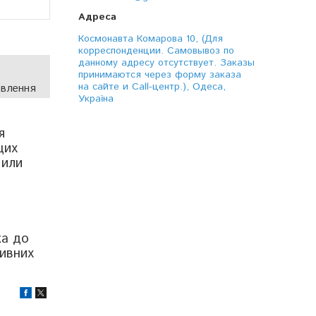
Космонавта Комарова 10, (Для
корреспонденции. Самовывоз по
данному адресу отсутствует. Заказы
принимаются через форму заказа
на сайте и Call-центр.), Одеса,
овлення
Україна
я
щих
 или
ка до
сивних