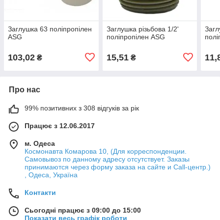
Заглушка 63 поліпропілен
Заглушка різьбова 1/2'
Загл
ASG
поліпропілен ASG
полі
103,02
15,51
11,
₴
₴
Про нас
99% позитивних з 308 відгуків за рік
Працює з 12.06.2017
м. Одеса
Космонавта Комарова 10, (Для корреспонденции.
Самовывоз по данному адресу отсутствует. Заказы
принимаются через форму заказа на сайте и Call-центр.)
, Одеса, Україна
Контакти
Сьогодні працює з 09:00 до 15:00
Показати весь графік роботи