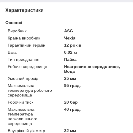
Характеристики
Основні
Виробник
ASG
Країна виробник
Чехія
Гарантійний термін
12 років
Вага
0.02 кг
Тип приєднання
Пайка
Робоче середовище
Неагресивне середовище,
Вода
Умовний прохід
25 мм
Максимальна
95 град.
температура робочого
середовища
Робочий тиск
20 бар
Максимальна
40 град.
температура
навколишнього
середовища
Внутрішній діаметр
32 мм