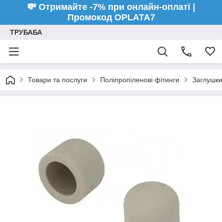
💸 Отримайте -7% при онлайн-оплаті |
Промокод OPLATA7
ТРУБАБА
Товари та послуги
Поліпропіленові фітинги
Заглушки