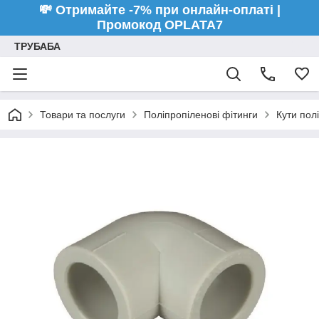
💸 Отримайте -7% при онлайн-оплаті |
Промокод OPLATA7
ТРУБАБА
Товари та послуги
Поліпропіленові фітинги
Кути пол