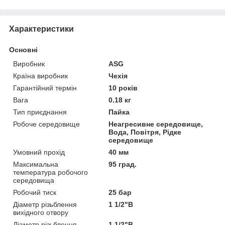
Характеристики
Основні
Виробник
ASG
Країна виробник
Чехія
Гарантійний термін
10 років
Вага
0.18 кг
Тип приєднання
Пайка
Робоче середовище
Неагресивне середовище,
Вода, Повітря, Рідке
середовище
Умовний прохід
40 мм
Максимальна
95 град.
температура робочого
середовища
Робочий тиск
25 бар
Діаметр різьблення
1 1/2"В
вихідного отвору
Діаметр різьблення
1 1/2"В