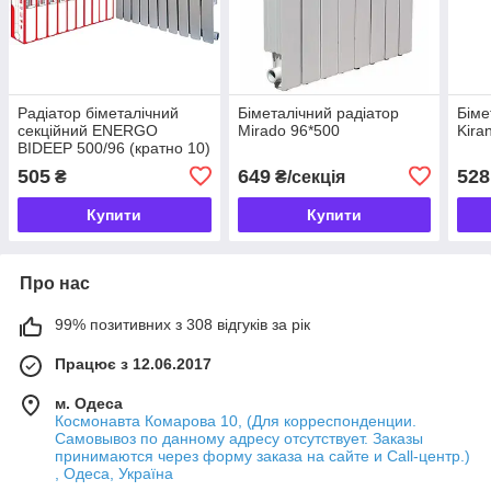
Радіатор біметалічний
Біметалічний радіатор
Біме
секційний ENERGO
Mirado 96*500
Kira
BIDEEP 500/96 (кратно 10)
505
649
528
₴
₴/секція
Купити
Купити
Про нас
99% позитивних з 308 відгуків за рік
Працює з 12.06.2017
м. Одеса
Космонавта Комарова 10, (Для корреспонденции.
Самовывоз по данному адресу отсутствует. Заказы
принимаются через форму заказа на сайте и Call-центр.)
, Одеса, Україна