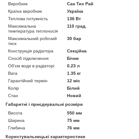
Виробник
Сан Тих Рай
Країна виробник
Україна
Теплова потужність
136 Вт
Максимальна
110 град.
температура теплоносія
Максимальний робочий
30 бар
тиск
Конструкція радіатора
Секційна
Спосіб підключення
Бічне
Об'єм води в радіаторі
0.23 л
Вага
1.35 кг
Гарантійний термін
12 міс
Колір
Білий
Стан
Новий
Габаритні і приєднувальні розміри
Висота
550 мм
Ширина
75 мм
Глибина
76 мм
Користувальницькі характеристики