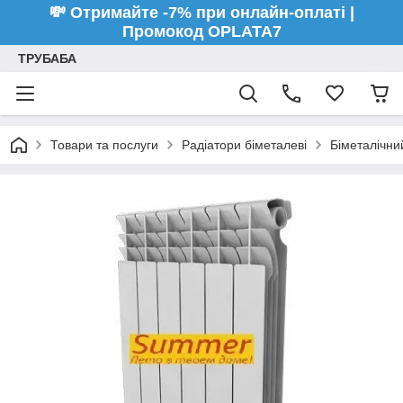
💸 Отримайте -7% при онлайн-оплаті |
Промокод OPLATA7
ТРУБАБА
Товари та послуги
Радіатори біметалеві
Біметалічни