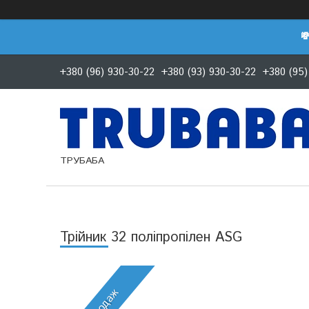

+380 (96) 930-30-22
+380 (93) 930-30-22
+380 (95)
ТРУБАБА
Трійник 32 поліпропілен ASG