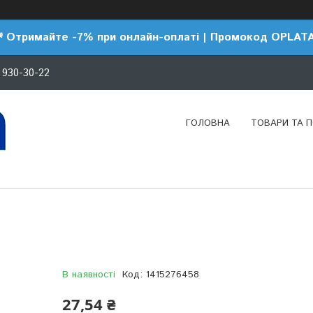
 Отримайте -7% при онлайн-оплаті | Промокод OPLAT
 930-30-22
ГОЛОВНА
ТОВАРИ ТА 
В наявності
Код:
1415276458
27,54 ₴