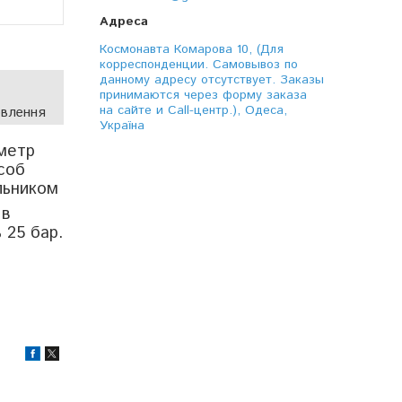
Космонавта Комарова 10, (Для
корреспонденции. Самовывоз по
данному адресу отсутствует. Заказы
принимаются через форму заказа
на сайте и Call-центр.), Одеса,
овлення
Україна
метр
соб
льником
 в
 25 бар.