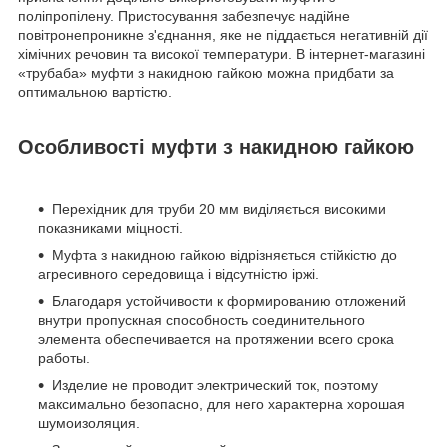
поліпропілену. Пристосування забезпечує надійне
повітронепроникне з'єднання, яке не піддається негативній дії
хімічних речовин та високої температури. В інтернет-магазині
«трубаба» муфти з накидною гайкою можна придбати за
оптимальною вартістю.
Особливості муфти з накидною гайкою
Перехідник для труби 20 мм виділяється високими
показниками міцності.
Муфта з накидною гайкою відрізняється стійкістю до
агресивного середовища і відсутністю іржі.
Благодаря устойчивости к формированию отложений
внутри пропускная способность соединительного
элемента обеспечивается на протяжении всего срока
работы.
Изделие не проводит электрический ток, поэтому
максимально безопасно, для него характерна хорошая
шумоизоляция.