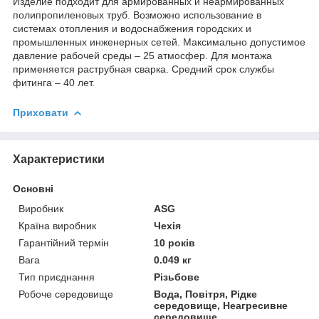
Изделие подходит для армированных и неармированных
полипропиленовых труб. Возможно использование в
системах отопления и водоснабжения городских и
промышленных инженерных сетей. Максимально допустимое
давление рабочей среды – 25 атмосфер. Для монтажа
применяется раструбная сварка. Средний срок службы
фитинга – 40 лет.
Приховати
Характеристики
Основні
Виробник
ASG
Країна виробник
Чехія
Гарантійний термін
10 років
Вага
0.049 кг
Тип приєднання
Різьбове
Робоче середовище
Вода, Повітря, Рідке
середовище, Неагресивне
середовище