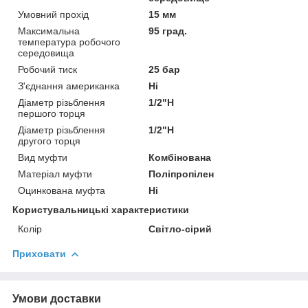
Умовний прохід
15 мм
Максимальна
95 град.
температура робочого
середовища
Робочий тиск
25 бар
З'єднання американка
Ні
Діаметр різьблення
1/2"Н
першого торця
Діаметр різьблення
1/2"Н
другого торця
Вид муфти
Комбінована
Матеріал муфти
Поліпропілен
Оцинкована муфта
Ні
Користувальницькі характеристики
Колір
Світло-сірий
Приховати
Умови доставки