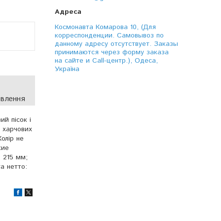
Космонавта Комарова 10, (Для
корреспонденции. Самовывоз по
данному адресу отсутствует. Заказы
принимаются через форму заказа
на сайте и Call-центр.), Одеса,
Україна
овлення
й пісок і
 харчових
Колір не
кие
 215 мм;
а нетто: