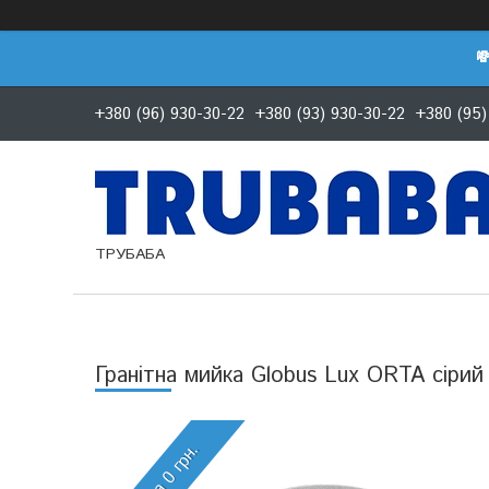

+380 (96) 930-30-22
+380 (93) 930-30-22
+380 (95)
ТРУБАБА
Гранітна мийка Globus Lux ORTA сірий