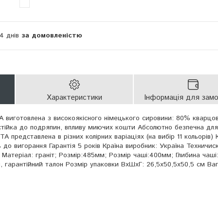
14 днів
за домовленістю
Характеристики
Інформація для зам
A виготовлена з високоякісного німецького сировини: 80% кварцови
стійка до подряпин, впливу миючих кошти Абсолютно безпечна для
 представлена в різних колірних варіаціях (на вибір 11 кольорів) 
ть до вигорання Гарантія 5 років Країна виробник: Україна Техничис
Матеріал: граніт; Розмір:485мм; Розмір чаші:400мм; Глибина чаші:
, гарантійний талон Розмір упаковки ВхШхГ: 26,5х50,5х50,5 см Ваг