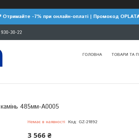
 Отримайте -7% при онлайн-оплаті | Промокод OPLAT
 930-30-22
ГОЛОВНА
ТОВАРИ ТА 
 камінь 485мм-А0005
Немає в наявності
Код:
GZ-21892
3 566 ₴