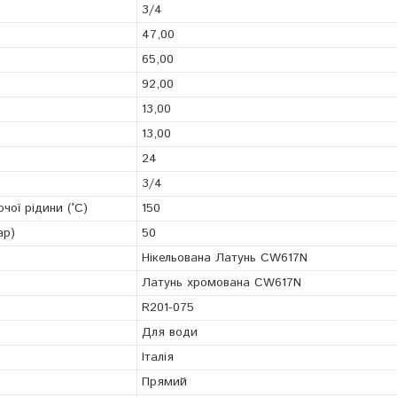
3/4
47,00
65,00
92,00
13,00
13,00
24
3/4
ої рідини (°С)
150
ар)
50
Нікельована Латунь CW617N
Латунь хромована CW617N
R201-075
Для води
Італія
Прямий