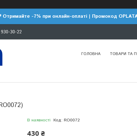
 Отримайте -7% при онлайн-оплаті | Промокод OPLAT
 930-30-22
ГОЛОВНА
ТОВАРИ ТА 
(RO0072)
В наявності
Код:
RO0072
430 ₴