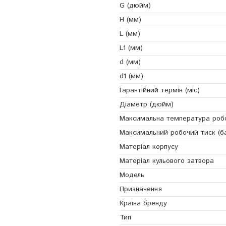
G (дюйм)
H (мм)
L (мм)
L1 (мм)
d (мм)
d1 (мм)
Гарантійний термін (міс)
Діаметр (дюйм)
Максимальна температура робоч
Максимальний робочий тиск (б
Матеріал корпусу
Матеріал кульового затвора
Модель
Призначення
Країна бренду
Тип