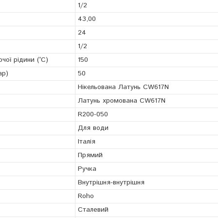
1/2
43,00
24
1/2
ої рідини (°С)
150
ар)
50
Нікельована Латунь CW617N
Латунь хромована CW617N
R200-050
Для води
Італія
Прямий
Ручка
Внутрішня-внутрішня
Roho
Сталевий