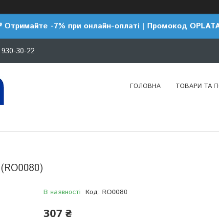
 Отримайте -7% при онлайн-оплаті | Промокод OPLAT
 930-30-22
ГОЛОВНА
ТОВАРИ ТА 
 (RO0080)
В наявності
Код:
RO0080
307 ₴