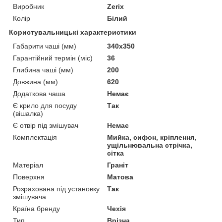
Виробник
Zerix
Колір
Білий
Користувальницькі характеристики
Габарити чаші (мм)
340x350
Гарантійний термін (міс)
36
Глибина чаші (мм)
200
Довжина (мм)
620
Додаткова чаша
Немає
Є крило для посуду
Так
(вішалка)
Є отвір під змішувач
Немає
Комплектація
Мийка, сифон, кріплення,
ущільнювальна стрічка,
сітка
Матеріал
Граніт
Поверхня
Матова
Розрахована під установку
Так
змішувача
Країна бренду
Чехія
Тип
Врізна