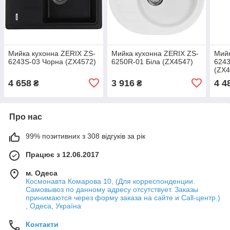
Мийка кухонна ZERIX ZS-
Мийка кухонна ZERIX ZS-
Мийк
6243S-03 Чорна (ZX4572)
6250R-01 Біла (ZX4547)
624
(ZX4
4 658
3 916
4 4
₴
₴
Про нас
99% позитивних з 308 відгуків за рік
Працює з 12.06.2017
м. Одеса
Космонавта Комарова 10, (Для корреспонденции.
Самовывоз по данному адресу отсутствует. Заказы
принимаются через форму заказа на сайте и Call-центр.)
, Одеса, Україна
Контакти