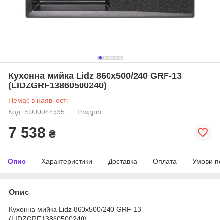
Кухонна мийка Lidz 860х500/240 GRF-13
(LIDZGRF13860500240)
Немає в наявності
Код: SD00044535
Роздріб
7 538
₴
Опис
Характеристики
Доставка
Оплата
Умови п
Опис
Кухонна мийка Lidz 860х500/240 GRF-13
(LIDZGRF13860500240)