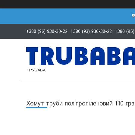

+380 (96) 930-30-22
+380 (93) 930-30-22
+380 (95)
ТРУБАБА
Хомут труби поліпропіленовий 110 гр