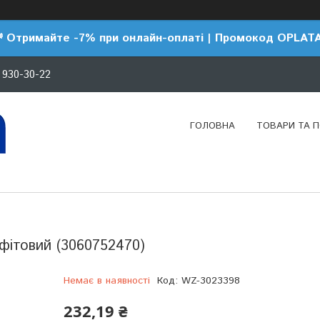
 Отримайте -7% при онлайн-оплаті | Промокод OPLAT
 930-30-22
ГОЛОВНА
ТОВАРИ ТА 
афітовий (3060752470)
Немає в наявності
Код:
WZ-3023398
232,19 ₴