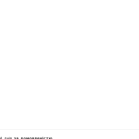
Компанія тимчасово не приймає замовлення
14 днів
за домовленістю