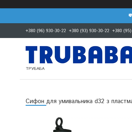

+380 (96) 930-30-22
+380 (93) 930-30-22
+380 (95)
ТРУБАБА
Сифон для умивальника d32 з пластм