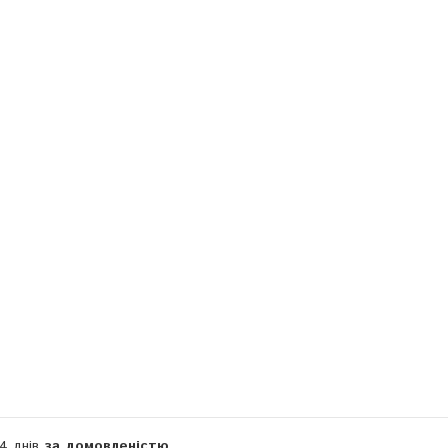
Компанія тимчасово не приймає замовлення
14 днів
за домовленістю