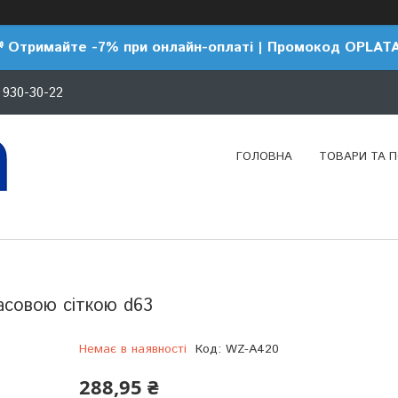
 Отримайте -7% при онлайн-оплаті | Промокод OPLAT
 930-30-22
ГОЛОВНА
ТОВАРИ ТА 
асовою сіткою d63
Немає в наявності
Код:
WZ-A420
288,95 ₴