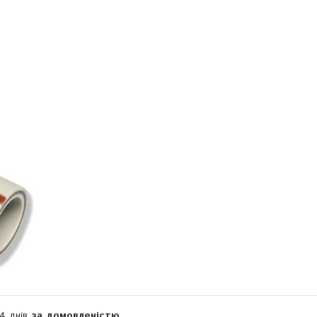
Компанія тимчасово не приймає замовлення
14 днів
за домовленістю