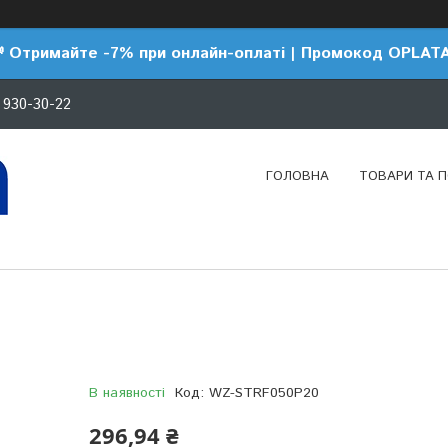
 Отримайте -7% при онлайн-оплаті | Промокод OPLAT
 930-30-22
ГОЛОВНА
ТОВАРИ ТА 
В наявності
Код:
WZ-STRF050P20
296,94 ₴