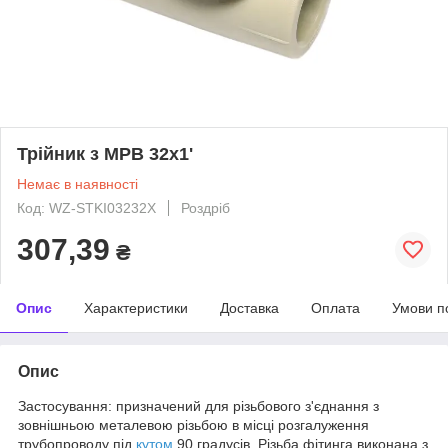
Трійник з МРВ 32х1'
Немає в наявності
Код: WZ-STKI03232X
Роздріб
307,39
₴
Опис
Характеристики
Доставка
Оплата
Умови п
Опис
Застосування: призначений для різьбового з'єднання з
зовнішньою металевою різьбою в місці розгалуження
трубопроводу під
кутом
90 градусів. Різьба фітинга виконана з