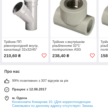
Трійник ПП
Трійник з внутрішнім
Трій
рівнопрохідний внутр,
різьбленням 32*1'
різь
каналізації 32х32/45°
поліпропілен ASG
полі
(3061430804)
210,60
238,40
158
₴
₴
Про нас
99% позитивних з 307 відгуків за рік
Працює з 12.06.2017
м. Одеса
Космонавта Комарова 10, (Для корреспонденции.
Самовывоз по данному адресу отсутствует. Заказы