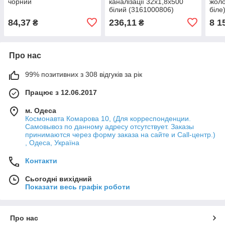
чорний
каналізації 32х1,8х500
жоло
білий (3161000806)
біле
84,37
236,11
8 1
₴
₴
Про нас
99% позитивних з 308 відгуків за рік
Працює з 12.06.2017
м. Одеса
Космонавта Комарова 10, (Для корреспонденции.
Самовывоз по данному адресу отсутствует. Заказы
принимаются через форму заказа на сайте и Call-центр.)
, Одеса, Україна
Контакти
Сьогодні вихідний
Показати весь графік роботи
Про нас