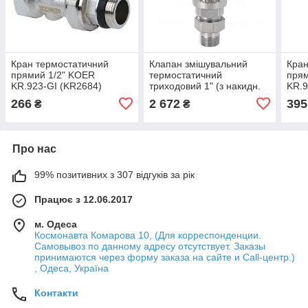
Кран термостатичний
Клапан змішувальний
Кран
прямий 1/2" KOER
термостатичний
прям
KR.923-GI (KR2684)
триходовий 1" (з накидн.
KR.9
гайками) KOER KR.1258
266
2 672
395
₴
₴
(KR2817)
Про нас
99% позитивних з 307 відгуків за рік
Працює з 12.06.2017
м. Одеса
Космонавта Комарова 10, (Для корреспонденции.
Самовывоз по данному адресу отсутствует. Заказы
принимаются через форму заказа на сайте и Call-центр.)
, Одеса, Україна
Контакти