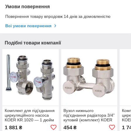
Умови повернення
Повернення товару впродовж 14 днів за домовленістю
Всі умови повернення
Подібні товари компанії
Комплект для під'єднання
Вузол нижнього
Комп
циркуляційного насоса
під'єднання радіатора 3/4"
цирк
KOER KR.1020 — 1 дюйм
кутовий (комплект) KOER
KOER
(KR2690)
KR.1132 (KR2816)
(KR2
1 881
454
1 7
₴
₴