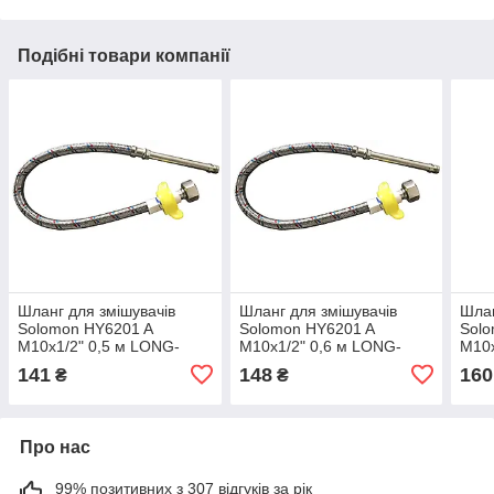
Подібні товари компанії
Шланг для змішувачів
Шланг для змішувачів
Шлан
Solomon HY6201 A
Solomon HY6201 A
Solo
М10х1/2" 0,5 м LONG-
М10х1/2" 0,6 м LONG-
М10х
штуцер 70мм
штуцер 70мм
шту
141
148
160
₴
₴
Про нас
99% позитивних з 307 відгуків за рік