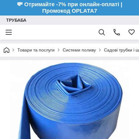
💸 Отримайте -7% при онлайн-оплаті |
Промокод OPLATA7
ТРУБАБА
Товари та послуги
Системи поливу
Садові трубки і 