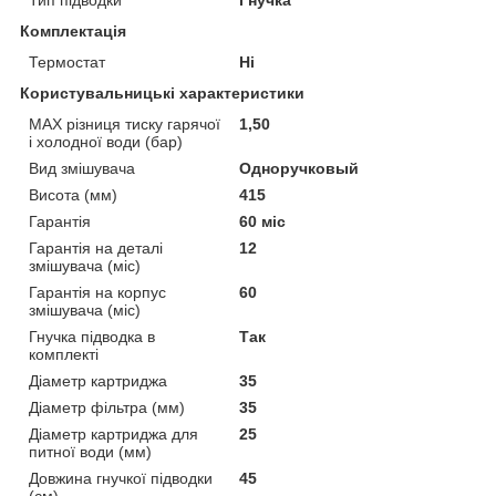
Комплектація
Термостат
Ні
Користувальницькі характеристики
MAX різниця тиску гарячої
1,50
і холодної води (бар)
Вид змішувача
Одноручковый
Висота (мм)
415
Гарантія
60 міс
Гарантія на деталі
12
змішувача (міс)
Гарантія на корпус
60
змішувача (міс)
Гнучка підводка в
Так
комплекті
Діаметр картриджа
35
Діаметр фільтра (мм)
35
Діаметр картриджа для
25
питної води (мм)
Довжина гнучкої підводки
45
(см)