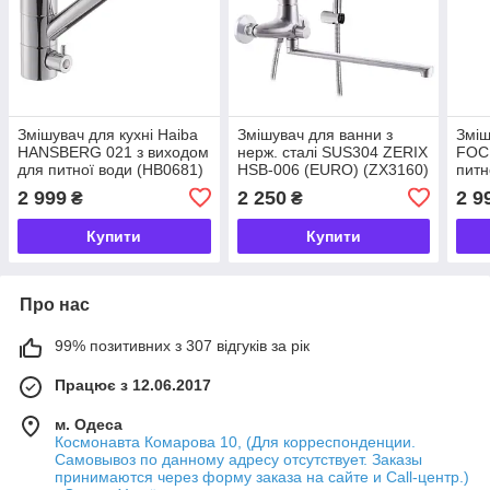
Змішувач для кухні Haiba
Змішувач для ванни з
Зміш
HANSBERG 021 з виходом
нерж. сталі SUS304 ZERIX
FOCU
для питної води (HB0681)
HSB-006 (EURO) (ZX3160)
питн
2 999
2 250
2 9
₴
₴
Купити
Купити
Про нас
99% позитивних з 307 відгуків за рік
Працює з 12.06.2017
м. Одеса
Космонавта Комарова 10, (Для корреспонденции.
Самовывоз по данному адресу отсутствует. Заказы
принимаются через форму заказа на сайте и Call-центр.)