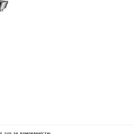
Компанія тимчасово не приймає замовлення
14 днів
за домовленістю