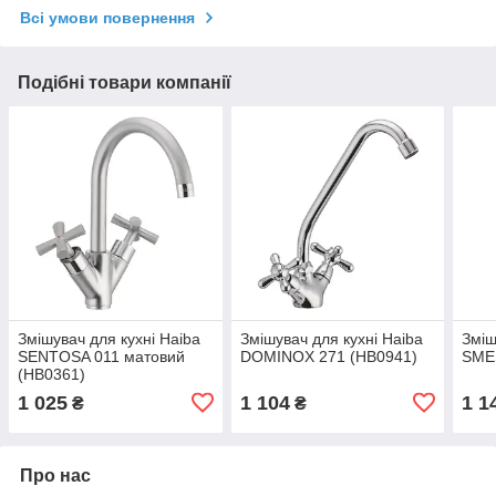
Всі умови повернення
Подібні товари компанії
Змішувач для кухні Haiba
Змішувач для кухні Haiba
Зміш
SENTOSA 011 матовий
DOMINOX 271 (HB0941)
SME
(HB0361)
1 025
1 104
1 1
₴
₴
Про нас