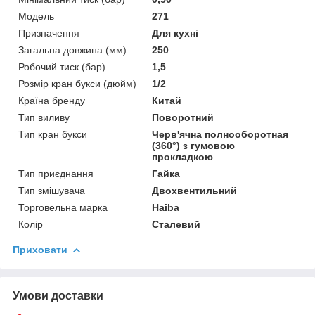
Модель
271
Призначення
Для кухні
Загальна довжина (мм)
250
Робочий тиск (бар)
1,5
Розмір кран букси (дюйм)
1/2
Країна бренду
Китай
Тип виливу
Поворотний
Тип кран букси
Черв'ячна полнооборотная
(360°) з гумовою
прокладкою
Тип приєднання
Гайка
Тип змішувача
Двохвентильний
Торговельна марка
Haiba
Колір
Сталевий
Приховати
Умови доставки