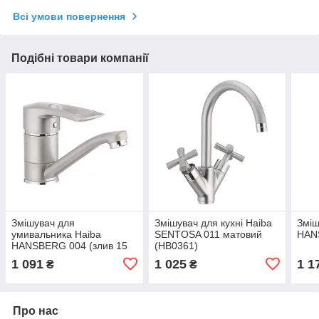
Всі умови повернення
Подібні товари компанії
Змішувач для
Змішувач для кухні Haiba
Зміш
умивальника Haiba
SENTOSA 011 матовий
HAN
HANSBERG 004 (злив 15
(HB0361)
см) матовий (HB0188)
1 091
1 025
1 1
₴
₴
Про нас