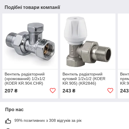
Подібні товари компанії
Вентиль радіаторний
Вентиль радіаторний
Вент
(хромований) 1/2x1/2
кутовий 1/2x1/2 (KOER
прям
(KOER KR.904.CHR)
KR.905) (KR2846)
KR.9
(KR2824)
207
243
243
₴
₴
Про нас
99% позитивних з 308 відгуків за рік