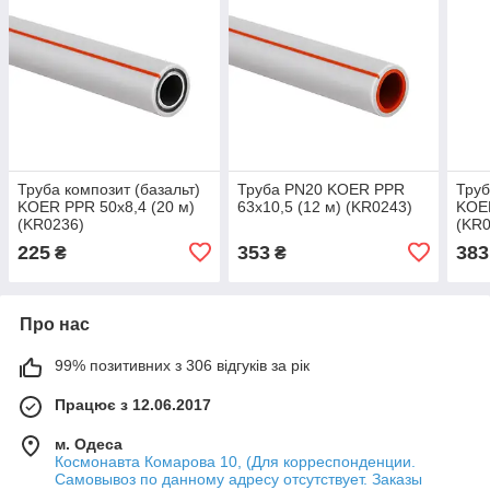
Труба композит (базальт)
Труба PN20 KOER PPR
Труб
KOER PPR 50x8,4 (20 м)
63x10,5 (12 м) (KR0243)
KOER
(KR0236)
(KR0
225
353
383
₴
₴
Про нас
99% позитивних з 306 відгуків за рік
Працює з 12.06.2017
м. Одеса
Космонавта Комарова 10, (Для корреспонденции.
Самовывоз по данному адресу отсутствует. Заказы