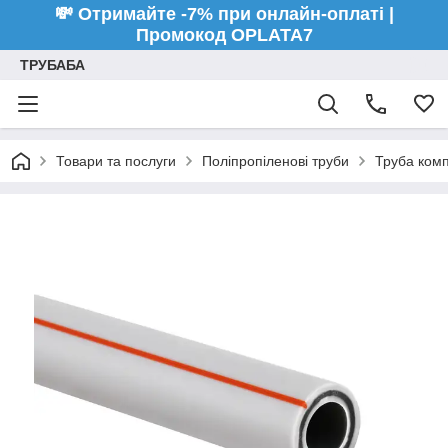
💸 Отримайте -7% при онлайн-оплаті |
Промокод OPLATA7
ТРУБАБА
Товари та послуги
Поліпропіленові труби
Труба комп