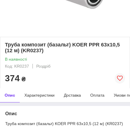
Труба композит (базальт) KOER PPR 63x10,5
(12 м) (KR0237)
В наявності
Код: KR0237
Роздріб
374
₴
Опис
Характеристики
Доставка
Оплата
Умови п
Опис
Труба композит (базальт) KOER PPR 63x10,5 (12 м) (KR0237)