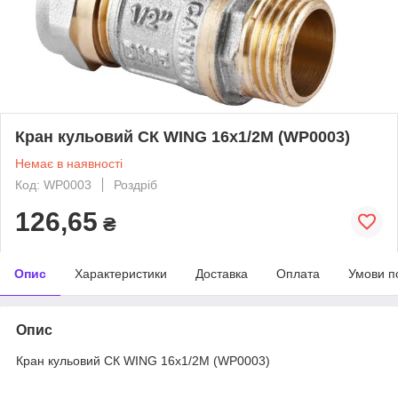
Кран кульовий СК WING 16x1/2M (WP0003)
Немає в наявності
Код: WP0003
Роздріб
126,65
₴
Опис
Характеристики
Доставка
Оплата
Умови п
Опис
Кран кульовий СК WING 16x1/2M (WP0003)