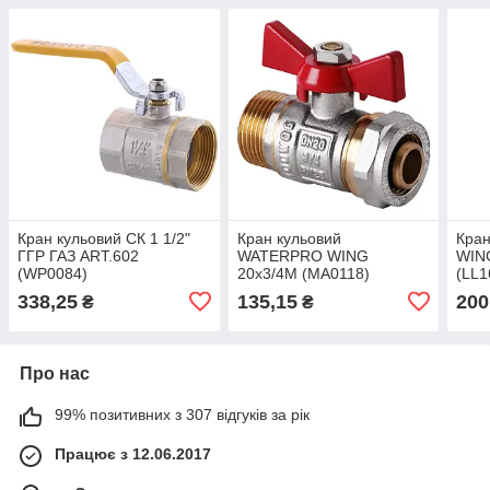
Кран кульовий СК 1 1/2"
Кран кульовий
Кран
ГГР ГАЗ ART.602
WATERPRO WING
WING
(WP0084)
20x3/4M (MA0118)
(LL1
338,25
135,15
200
₴
₴
Про нас
99% позитивних з 307 відгуків за рік
Працює з 12.06.2017