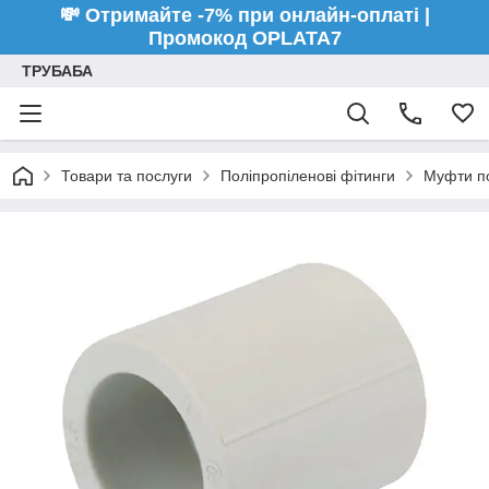
💸 Отримайте -7% при онлайн-оплаті |
Промокод OPLATA7
ТРУБАБА
Товари та послуги
Поліпропіленові фітинги
Муфти по