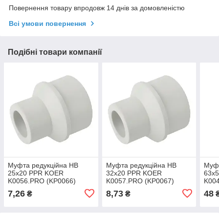
Повернення товару впродовж 14 днів за домовленістю
Всі умови повернення
Подібні товари компанії
Муфта редукційна HB
Муфта редукційна HB
Муфт
25x20 PPR KOER
32x20 PPR KOER
63x
K0056.PRO (KP0066)
K0057.PRO (KP0067)
K00
7,26
8,73
48
₴
₴