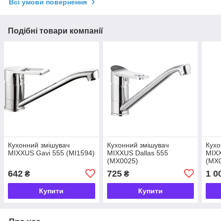
Всі умови повернення
Подібні товари компанії
Кухонний змішувач
Кухонний змішувач
Кухо
MIXXUS Gavi 555 (MI1594)
MIXXUS Dallas 555
MIX
(MX0025)
(MX
642
725
1 0
₴
₴
Купити
Купити