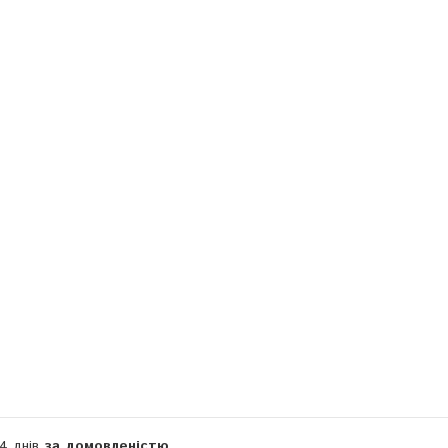
Компанія тимчасово не приймає замовлення
14 днів
за домовленістю