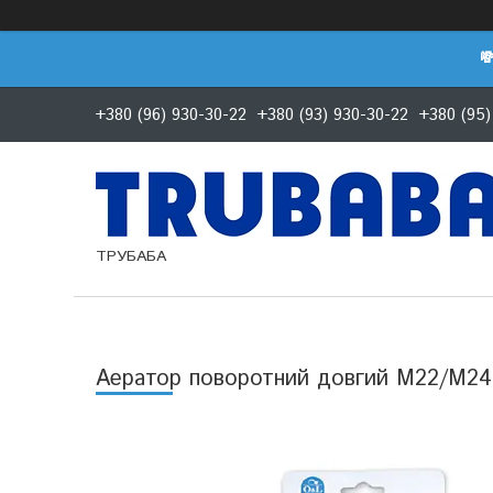

+380 (96) 930-30-22
+380 (93) 930-30-22
+380 (95)
ТРУБАБА
Аератор поворотний довгий M22/M24