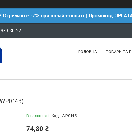
 Отримайте -7% при онлайн-оплаті | Промокод OPLAT
 930-30-22
ГОЛОВНА
ТОВАРИ ТА 
(WP0143)
В наявності
Код:
WP0143
74,80 ₴