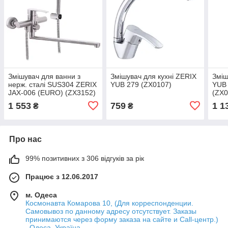
Змішувач для ванни з
Змішувач для кухні ZERIX
Зміш
нерж. сталі SUS304 ZERIX
YUB 279 (ZX0107)
YUB 
JAX-006 (EURO) (ZX3152)
(ZX0
1 553
759
1 1
₴
₴
Про нас
99% позитивних з 306 відгуків за рік
Працює з 12.06.2017
м. Одеса
Космонавта Комарова 10, (Для корреспонденции.
Самовывоз по данному адресу отсутствует. Заказы
принимаются через форму заказа на сайте и Call-центр.)
, Одеса, Україна