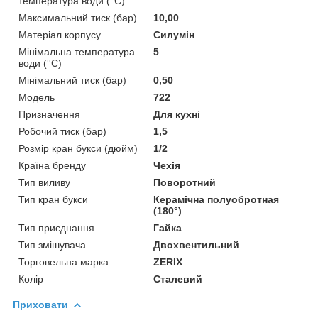
температура води (°C)
Максимальний тиск (бар)
10,00
Матеріал корпусу
Силумін
Мінімальна температура
5
води (°C)
Мінімальний тиск (бар)
0,50
Модель
722
Призначення
Для кухні
Робочий тиск (бар)
1,5
Розмір кран букси (дюйм)
1/2
Країна бренду
Чехія
Тип виливу
Поворотний
Тип кран букси
Керамічна полуобротная
(180°)
Тип приєднання
Гайка
Тип змішувача
Двохвентильний
Торговельна марка
ZERIX
Колір
Сталевий
Приховати