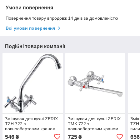
Умови повернення
Повернення товару впродовж 14 днів за домовленістю
Всі умови повернення
Подібні товари компанії
Змішувач для кухні ZERIX
Змішувач для кухні ZERIX
Зміш
TZH 722 з
TMK 722 з
TZH 
повнообертовим краном
повнообертовим краном
вили
буксом (ZX2965)
буксом (ZX2966)
546
725
656
₴
₴