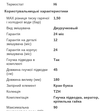
Термостат
Ні
Користувальницькі характеристики
MAX різниця тиску гарячої
1,50
і холодної води (бар)
Вид змішувача
Двуручковый
Гарантія
24 міс
Гарантія на деталі
12
змішувача (міс)
Гарантія на корпус
24
змішувача (міс)
Гнучка підводка в
Так
комплекті
Довжина гнучкої підводки
45
(см)
Довжина виливу (мм)
180
Запірний елемент
Кран букса
Колекція
TZH
Комплектація
Гнучка підводка, аератор,
кріпильна гайка
Максимальна
90