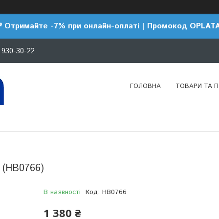
 Отримайте -7% при онлайн-оплаті | Промокод OPLAT
 930-30-22
ГОЛОВНА
ТОВАРИ ТА 
 (HB0766)
В наявності
Код:
HB0766
1 380 ₴