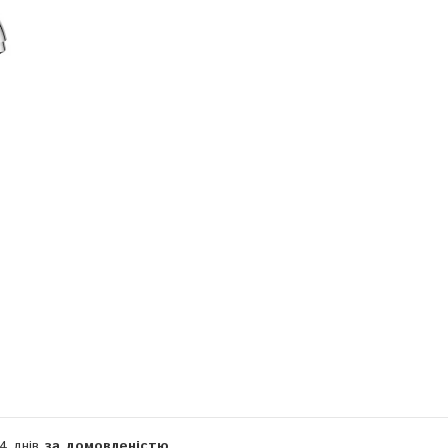
Компанія тимчасово не приймає замовлення
14 днів
за домовленістю