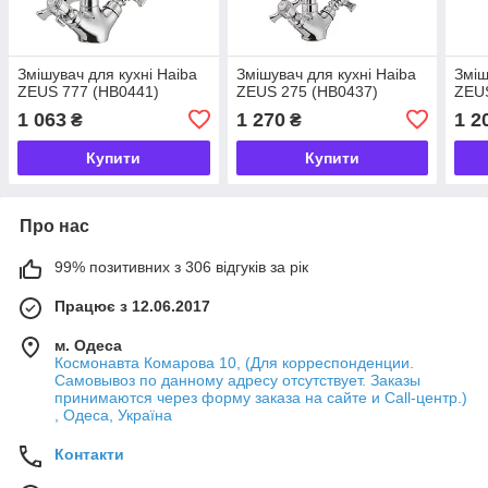
Змішувач для кухні Haiba
Змішувач для кухні Haiba
Зміш
ZEUS 777 (HB0441)
ZEUS 275 (HB0437)
ZEUS
1 063
1 270
1 2
₴
₴
Купити
Купити
Про нас
99% позитивних з 306 відгуків за рік
Працює з 12.06.2017
м. Одеса
Космонавта Комарова 10, (Для корреспонденции.
Самовывоз по данному адресу отсутствует. Заказы
принимаются через форму заказа на сайте и Call-центр.)
, Одеса, Україна
Контакти