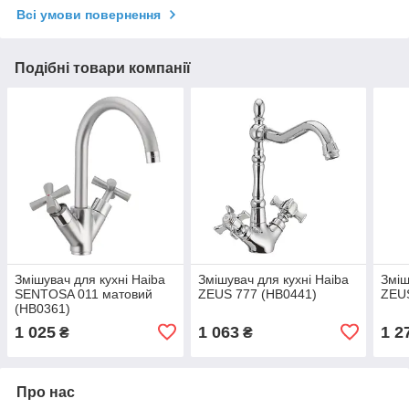
Всі умови повернення
Подібні товари компанії
Змішувач для кухні Haiba
Змішувач для кухні Haiba
Зміш
SENTOSA 011 матовий
ZEUS 777 (HB0441)
ZEUS
(HB0361)
1 025
1 063
1 2
₴
₴
Про нас