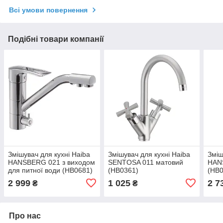
Всі умови повернення
Подібні товари компанії
Змішувач для кухні Haiba
Змішувач для кухні Haiba
Зміш
HANSBERG 021 з виходом
SENTOSA 011 матовий
HAN
для питної води (HB0681)
(HB0361)
(HB0
2 999
1 025
2 7
₴
₴
Про нас