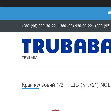

+380 (96) 930-30-22
+380 (93) 930-30-22
+380 (95)
ТРУБАБА
Кран кульовий 1/2" ГШБ (NF.721) NOL