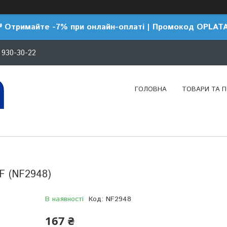
 Отримайте -7% при онлайн-оплаті | Промокод OPLAT
 930-30-22
ГОЛОВНА
ТОВАРИ ТА 
F (NF2948)
В наявності
Код:
NF2948
167 ₴