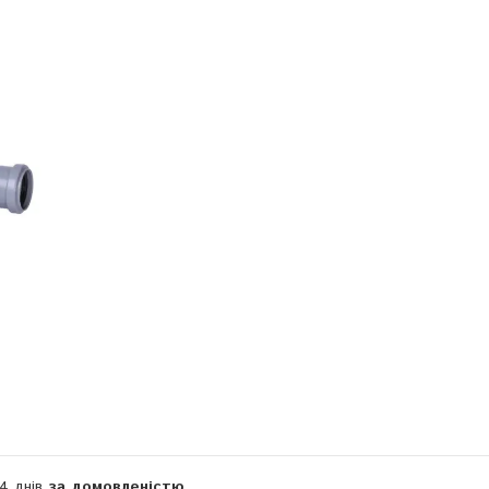
Компанія тимчасово не приймає замовлення
14 днів
за домовленістю