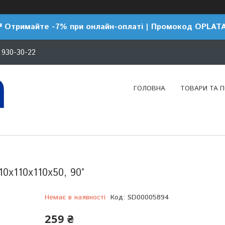
 Отримайте -7% при онлайн-оплаті | Промокод OPLAT
 930-30-22
ГОЛОВНА
ТОВАРИ ТА 
10х110х110х50, 90°
Немає в наявності
Код:
SD00005894
259 ₴