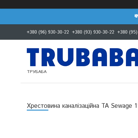

+380 (96) 930-30-22
+380 (93) 930-30-22
+380 (95)
ТРУБАБА
Хрестовина каналізаційна TA Sewage 1